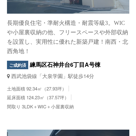
長期優良住宅・準耐火構造・耐震等級3。WIC
や小屋裏収納の他、フリースペースや外部収納
を設置し、実用性に優れた新築戸建！南西・北
西角地！
練馬区石神井台6丁目A号棟
ご成約済
西武池袋線「大泉学園」駅徒歩14分
土地面積 92.34㎡（27.93坪）
延床面積 124.23㎡（37.57坪）
間取り 3LDK＋WIC＋小屋裏収納