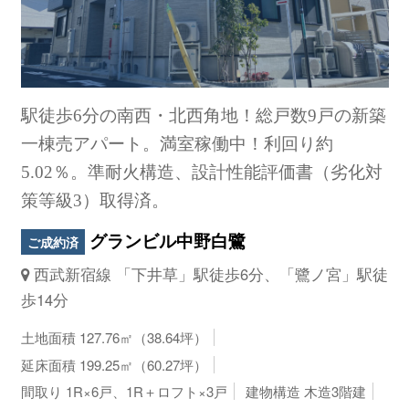
駅徒歩6分の南西・北西角地！総戸数9戸の新築
一棟売アパート。満室稼働中！利回り約
5.02％。準耐火構造、設計性能評価書（劣化対
策等級3）取得済。
グランビル中野白鷺
ご成約済
西武新宿線 「下井草」駅徒歩6分、「鷺ノ宮」駅徒
歩14分
土地面積 127.76㎡（38.64坪）
延床面積 199.25㎡（60.27坪）
間取り 1R×6戸、1R＋ロフト×3戸
建物構造 木造3階建