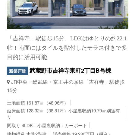
「吉祥寺」駅徒歩15分。LDKはゆとりの約22.1
帖！南面にはタイルを貼付したテラス付きで多
目的に活用可能
武蔵野市吉祥寺東町2丁目B号棟
新築戸建
JR中央・総武線・京王井の頭線「吉祥寺」駅徒歩
15分
土地面積 161.87㎡（48.96坪）
延床面積 128.32㎡（38.81坪）小屋裏収納19.79㎡別途有
り
間取り 4LDK＋小屋裏収納＋カーポート
建物構造 木造2階建
販売価格 19,280万円（税込）