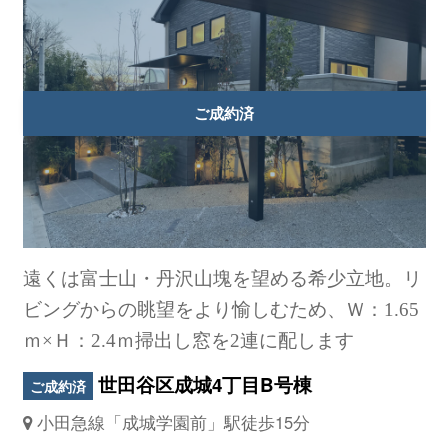
遠くは富士山・丹沢山塊を望める希少立地。リ
ビングからの眺望をより愉しむため、Ｗ：1.65
ｍ×Ｈ：2.4ｍ掃出し窓を2連に配します
世田谷区成城4丁目B号棟
ご成約済
小田急線「成城学園前」駅徒歩15分