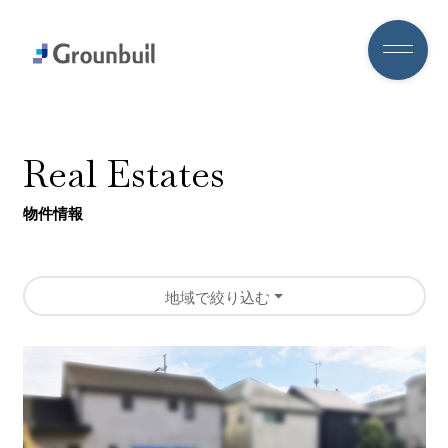
R
e
a
l
E
s
t
a
t
e
s
物件情報
地域で絞り込む