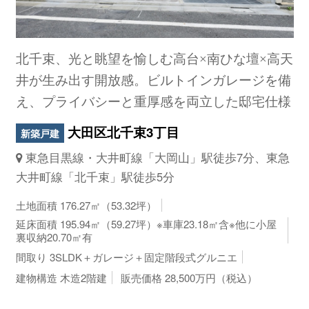
北千束、光と眺望を愉しむ高台×南ひな壇×高天
井が生み出す開放感。ビルトインガレージを備
え、プライバシーと重厚感を両立した邸宅仕様
大田区北千束3丁目
新築戸建
東急目黒線・大井町線「大岡山」駅徒歩7分、東急
大井町線「北千束」駅徒歩5分
土地面積 176.27㎡（53.32坪）
延床面積 195.94㎡（59.27坪）※車庫23.18㎡含※他に小屋
裏収納20.70㎡有
間取り 3SLDK＋ガレージ＋固定階段式グルニエ
建物構造 木造2階建
販売価格 28,500万円（税込）